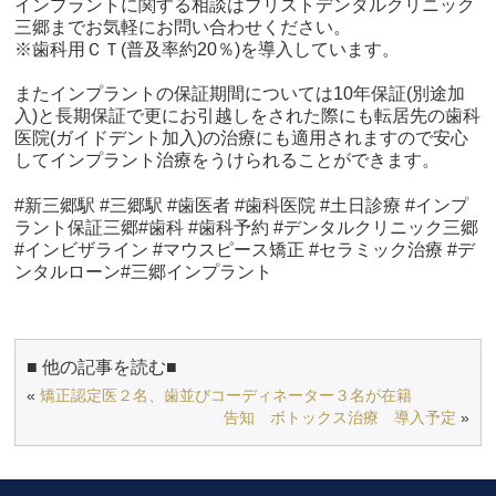
インプラントに関する相談はブリストデンタルクリニック
三郷までお気軽にお問い合わせください。
※歯科用ＣＴ(普及率約20％)を導入しています。
またインプラントの保証期間については10年保証(別途加
入)と長期保証で更にお引越しをされた際にも転居先の歯科
医院(ガイドデント加入)の治療にも適用されますので安心
してインプラント治療をうけられることができます。
#新三郷駅 #三郷駅 #歯医者 #歯科医院 #土日診療 #インプ
ラント保証三郷#歯科 #歯科予約 #デンタルクリニック三郷
#インビザライン #マウスピース矯正 #セラミック治療 #デ
ンタルローン#三郷インプラント
■ 他の記事を読む■
«
矯正認定医２名、歯並びコーディネーター３名が在籍
告知 ボトックス治療 導入予定
»