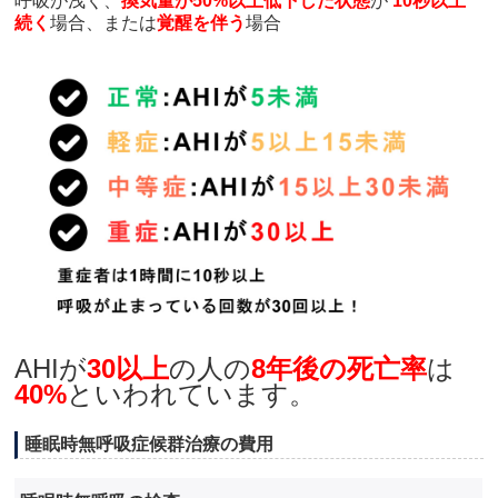
呼吸が浅く、
換気量が50%以上低下した状態
が
10秒以上
続く
場合、または
覚醒を伴う
場合
AHIが
30以上
の人の
8年後の死亡率
は
40%
といわれています。
睡眠時無呼吸症候群治療の費用