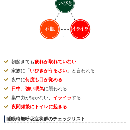
朝起きても
疲れが取れていない
家族に「
いびきがうるさい
」と言われる
夜中に
何度も目が覚める
日中、強い眠気
に襲われる
集中力が続かない、
イライラ
する
夜間頻繁にトイレに起きる
睡眠時無呼吸症状群のチェックリスト