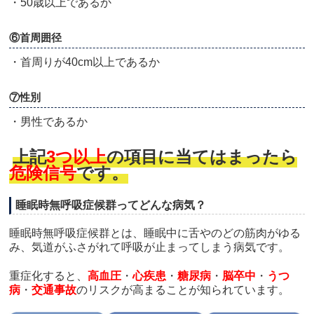
・50歳以上であるか
⑥首周囲径
・首周りが40cm以上であるか
⑦性別
・男性であるか
上記
3つ以上
の項目に当てはまったら
危険信号
です。
睡眠時無呼吸症候群ってどんな病気？
睡眠時無呼吸症候群とは、睡眠中に舌やのどの筋肉がゆる
み、気道がふさがれて呼吸が止まってしまう病気です。
重症化すると、
高血圧
・
心疾患
・
糖尿病
・
脳卒中
・
うつ
病
・
交通事故
のリスクが高まることが知られています。