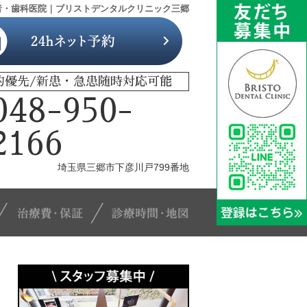
者・歯科医院｜ブリストデンタルクリニック三郷
約優先/新患・急患随時対応可能
048-950-
2166
埼玉県三郷市下彦川戸799番地
治療メニュー
治療費・保証
診療時間・地図