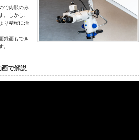
ので肉眼のみ
す。しかし、
より精密に治
画録画もでき
す。
動画で解説