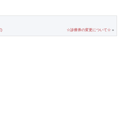
)
☆診療券の変更について☆
»