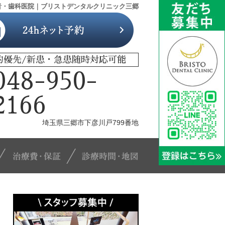
者・歯科医院｜ブリストデンタルクリニック三郷
約優先/新患・急患随時対応可能
048-950-
2166
埼玉県三郷市下彦川戸799番地
治療メニュー
治療費・保証
診療時間・地図