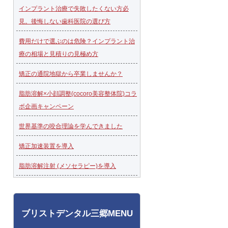
インプラント治療で失敗したくない方必
見。後悔しない歯科医院の選び方
費用だけで選ぶのは危険？インプラント治
療の相場と見積りの見極め方
矯正の通院地獄から卒業しませんか？
脂肪溶解×小顔調整(cocoro美容整体院)コラ
ボ企画キャンペーン
世界基準の咬合理論を学んできました
矯正加速装置を導入
脂肪溶解注射 (メソセラピー)を導入
ブリストデンタル三郷MENU