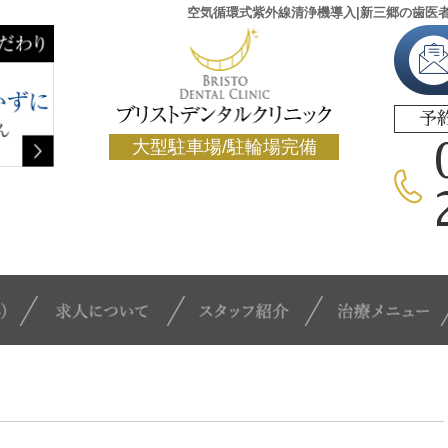
空気循環式紫外線清浄機導入|新三郷の歯医
予
大型駐車場/駐輪場完備
クリニック概要(初めての方へ)
求人について
スタッフ紹介